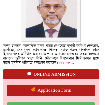
আব্দুর রাজ্জাক আলোকিত মানুষ গড়ার নেপথ্যের কুশলী কারিগর।দেশপ্রেম,
মুক্তচিন্তা, সেবামূলক কর্মকান্ডসহ শিক্ষিত সমাজ গঠনে নান্দনিক ব্যক্তি
হিসেবে যাকে অভিহিত করা যেতে পারে অনায়াসে। সাধকের তকমা লাগানো
লালনের কুষ্টিয়ার মানুষ তিনি। দৌলতপুর উপজেলার ফিলিপনগর গ্রামে
সম্ভ্রান্ত মুসলিম পরিবারে জন্মগ্রহণ করেছেন।
আরও পড়ুন…
ONLINE ADMISSION
Application Form