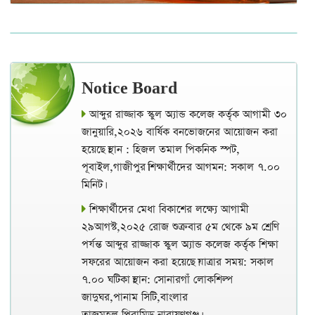
Notice Board
আব্দুর রাজ্জাক স্কুল অ্যান্ড কলেজ কর্তৃক আগামী ৩০
জানুয়ারি,২০২৬ বার্ষিক বনভোজনের আয়োজন করা
হয়েছে।স্থান : হিজল তমাল পিকনিক স্পট,
পূবাইল,গাজীপুর।শিক্ষার্থীদের আগমন: সকাল ৭.০০
মিনিট।
শিক্ষার্থীদের মেধা বিকাশের লক্ষ্যে আগামী
২৯আগস্ট,২০২৫ রোজ শুক্রবার ৫ম থেকে ৯ম শ্রেণি
পর্যন্ত আব্দুর রাজ্জাক স্কুল অ্যান্ড কলেজ কর্তৃক শিক্ষা
সফরের আয়োজন করা হয়েছে।যাত্রার সময়: সকাল
৭.০০ ঘটিকা।স্থান: সোনারগাঁ লোকশিল্প
জাদুঘর,পানাম সিটি,বাংলার
তাজমহল,পিরামিড,নারায়ণগঞ্জ।