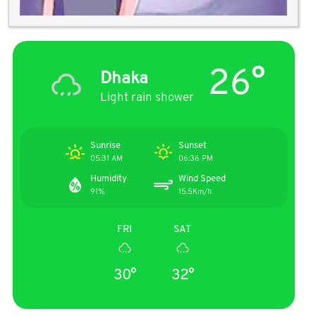
26°
Dhaka
Light rain shower
Sunrise
Sunset
05:31 AM
06:36 PM
Humidity
Wind Speed
91%
15.5Km/h
FRI
SAT
30°
32°